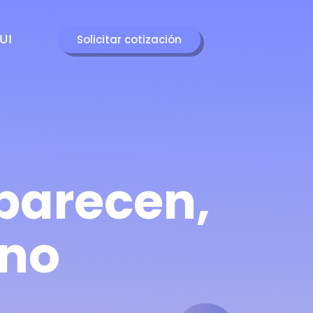
 UI
Solicitar cotización
parecen,
rno