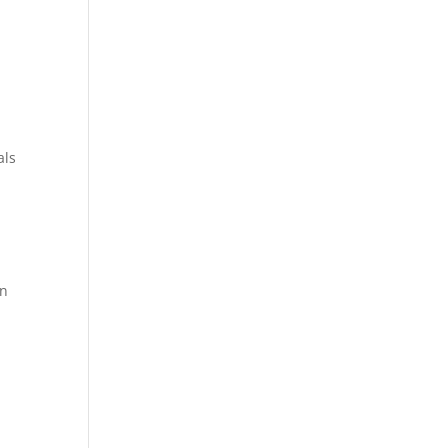
als
en