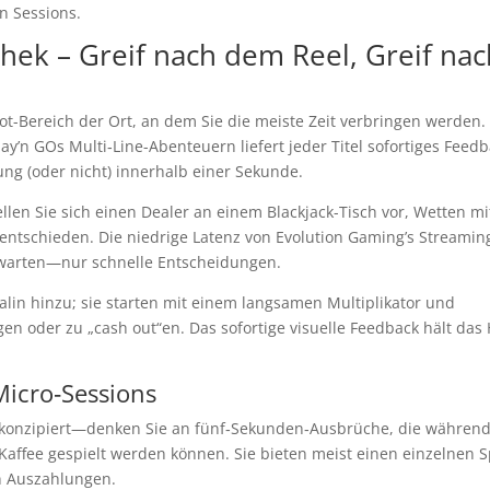
n Sessions.
othek – Greif nach dem Reel, Greif na
lot-Bereich der Ort, an dem Sie die meiste Zeit verbringen werden.
y’n GOs Multi‑Line-Abenteuern liefert jeder Titel sofortiges Feedb
ung (oder nicht) innerhalb einer Sekunde.
ellen Sie sich einen Dealer an einem Blackjack-Tisch vor, Wetten mi
 entschieden. Die niedrige Latenz von Evolution Gaming’s Streamin
e warten—nur schnelle Entscheidungen.
alin hinzu; sie starten mit einem langsamen Multiplikator und
en oder zu „cash out“en. Das sofortige visuelle Feedback hält das
Micro‑Sessions
 konzipiert—denken Sie an fünf‑Sekunden‑Ausbrüche, die währen
Kaffee gespielt werden können. Sie bieten meist einen einzelnen S
en Auszahlungen.