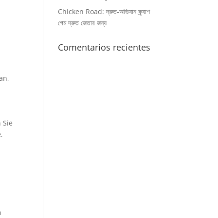
Chicken Road: দ্রুত‑অভিযান ক্র্যাশ
গেম দ্রুত জেতার জন্য
Comentarios recientes
an,
 Sie
,
n