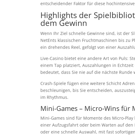
entscheidender Faktor für diese hochintensive
Highlights der Spielbibli
dem Gewinn
Wenn Ihr Ziel schnelle Gewinne sind, ist der S
NetEnts klassischen Fruchtmaschinen bis zu Pla
ein drehendes Reel, gefolgt von einer Auszahl
Live‑Casino bietet eine andere Art von Puls: St
einem Tap platziert, Auszahlungen in Echtzeit
bedeutet, dass Sie nie auf die nächste Rund
Crash‑Spiele fügen eine weitere Schicht Adren
beschleunigen, bis Sie entscheiden, auszusteig
im Rhythmus.
Mini-Games – Micro‑Wins für 
Mini-Games sind für Momente des Micro‑Play
einer Aufzugsfahrt oder beim Warten auf den 
oder eine schnelle Auswahl, mit fast sofortig