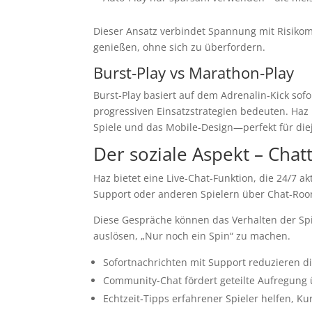
Dieser Ansatz verbindet Spannung mit Risiko
genießen, ohne sich zu überfordern.
Burst‑Play vs Marathon‑Play
Burst‑Play basiert auf dem Adrenalin‑Kick sof
progressiven Einsatzstrategien bedeuten. Haz 
Spiele und das Mobile-Design—perfekt für diej
Der soziale Aspekt – Cha
Haz bietet eine Live‑Chat-Funktion, die 24/7 akt
Support oder anderen Spielern über Chat‑Roo
Diese Gespräche können das Verhalten der Sp
auslösen, „Nur noch ein Spin“ zu machen.
Sofortnachrichten mit Support reduzieren d
Community-Chat fördert geteilte Aufregung 
Echtzeit‑Tipps erfahrener Spieler helfen, Ku