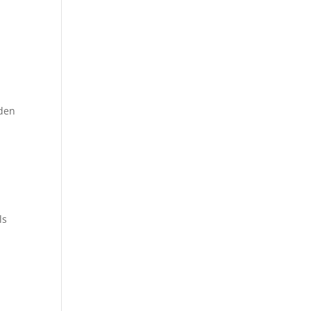
nden
ls