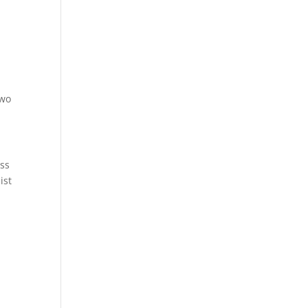
 wo
ss
ist