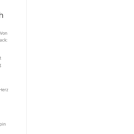
ch
 Von
ack:
t
g
 Herz
d
pin