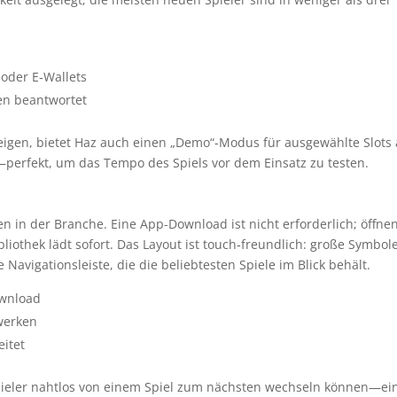
 oder E‑Wallets
en beantwortet
nsteigen, bietet Haz auch einen „Demo“-Modus für ausgewählte Slots 
perfekt, um das Tempo des Spiels vor dem Einsatz zu testen.
ten in der Branche. Eine App-Download ist nicht erforderlich; öffnen
bliothek lädt sofort. Das Layout ist touch‑freundlich: große Symbole
Navigationsleiste, die die beliebtesten Spiele im Blick behält.
ownload
zwerken
itet
Spieler nahtlos von einem Spiel zum nächsten wechseln können—ei