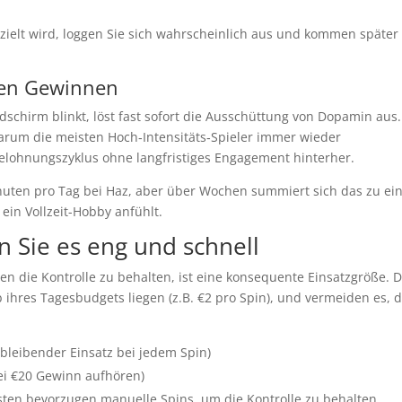
zielt wird, loggen Sie sich wahrscheinlich aus und kommen später
llen Gewinnen
dschirm blinkt, löst fast sofort die Ausschüttung von Dopamin aus.
warum die meisten Hoch‑Intensitäts‑Spieler immer wieder
lohnungszyklus ohne langfristiges Engagement hinterher.
Minuten pro Tag bei Haz, aber über Wochen summiert sich das zu ei
 ein Vollzeit-Hobby anfühlt.
n Sie es eng und schnell
n die Kontrolle zu behalten, ist eine konsequente Einsatzgröße. D
 ihres Tagesbudgets liegen (z.B. €2 pro Spin), und vermeiden es, d
hbleibender Einsatz bei jedem Spin)
bei €20 Gewinn aufhören)
en bevorzugen manuelle Spins, um die Kontrolle zu behalten