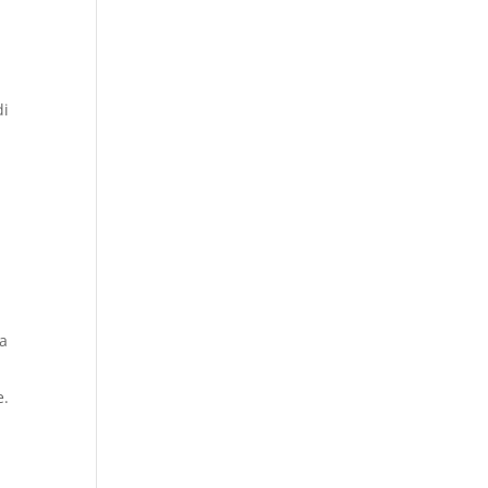
di
ma
e.