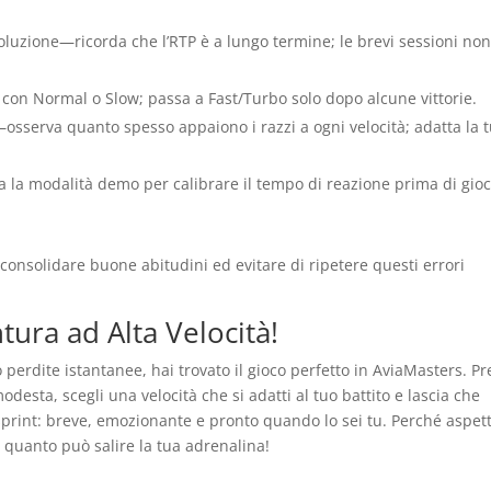
soluzione—ricorda che l’RTP è a lungo termine; le brevi sessioni no
 con Normal o Slow; passa a Fast/Turbo solo dopo alcune vittorie.
—osserva quanto spesso appaiono i razzi a ogni velocità; adatta la 
 la modalità demo per calibrare il tempo di reazione prima di gio
consolidare buone abitudini ed evitare di ripetere questi errori
tura ad Alta Velocità!
o perdite istantanee, hai trovato il gioco perfetto in AviaMasters. P
desta, scegli una velocità che si adatti al tuo battito e lascia che
 sprint: breve, emozionante e pronto quando lo sei tu. Perché aspet
 quanto può salire la tua adrenalina!