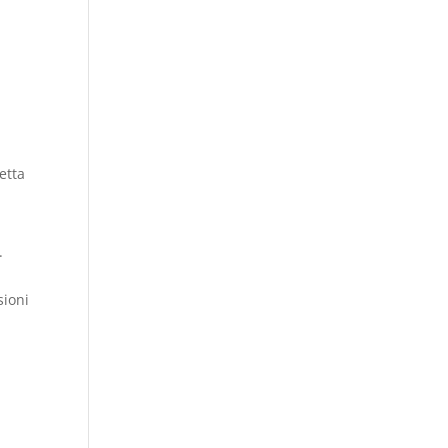
etta
.
sioni