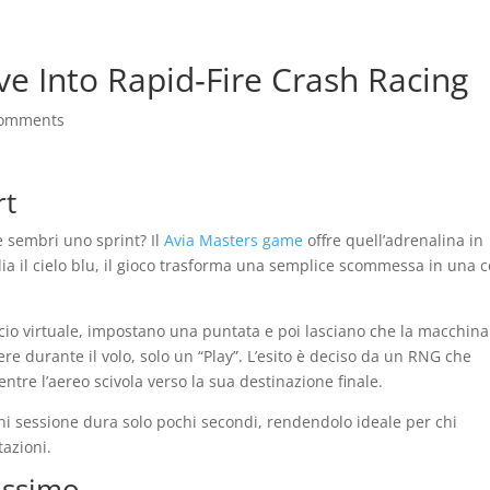
Inicio
Sobre mi
Ultimos trabajos
Portfolio UX
e Into Rapid‑Fire Crash Racing
comments
rt
e sembri uno sprint? Il
Avia Masters game
offre quell’adrenalina in
aglia il cielo blu, il gioco trasforma una semplice scommessa in una 
ancio virtuale, impostano una puntata e poi lasciano che la macchina
 durante il volo, solo un “Play”. L’esito è deciso da un RNG che
entre l’aereo scivola verso la sua destinazione finale.
 ogni sessione dura solo pochi secondi, rendendolo ideale per chi
azioni.
dissimo