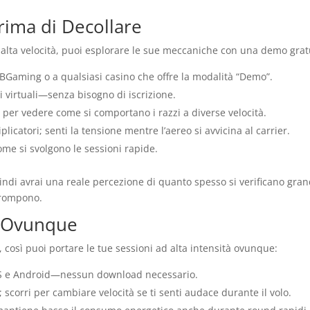
rima di Decollare
d alta velocità, puoi esplorare le sue meccaniche con una demo grat
di BGaming o a qualsiasi casino che offre la modalità “Demo”.
ti virtuali—senza bisogno di iscrizione.
tà per vedere come si comportano i razzi a diverse velocità.
icatori; senti la tensione mentre l’aereo si avvicina al carrier.
come si svolgono le sessioni rapide.
indi avrai una reale percezione di quanto spesso si verificano gran
errompono.
a Ovunque
, così puoi portare le tue sessioni ad alta intensità ovunque:
OS e Android—nessun download necessario.
; scorri per cambiare velocità se ti senti audace durante il volo.