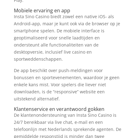
Play.
Mobiele ervaring en app
Insta Sino Casino biedt zowel een native iOS‑ als
Android‑app, maar je kunt ook via de browser op je
smartphone spelen. De mobiele interface is
geoptimaliseerd voor snelle laadtijden en
ondersteunt alle functionaliteiten van de
desktopversie, inclusief live casino en
sportweddenschappen.
De app beschikt over push‑meldingen voor
bonussen en sportevenementen, waardoor je geen
enkele kans mist. Voor spelers die liever niet
downloaden, is de “responsive” website een
uitstekend alternatief.
Klantenservice en verantwoord gokken
De klantenondersteuning van Insta Sino Casino is
24/7 bereikbaar via live chat, e‑mail en een
telefoonlijn met Nederlands sprekende agenten. De
gemiddelde responstijd is minder dan twee