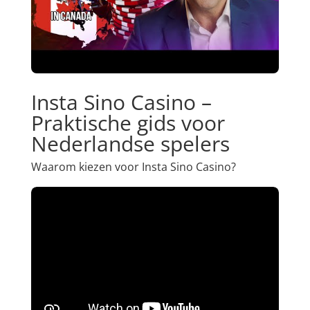
Insta Sino Casino –
Praktische gids voor
Nederlandse spelers
Waarom kiezen voor Insta Sino Casino?