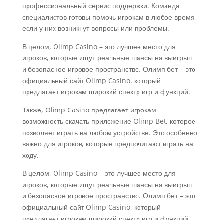
профессиональный сервис поддержки. Команда
специалистов готовы помочь игрокам в любое время,
если у них возникнут вопросы или проблемы.
В целом, Olimp Casino – это лучшее место для
игроков, которые ищут реальные шансы на выигрыш
и безопасное игровое пространство. Олимп бет – это
официальный сайт Olimp Casino, который
предлагает игрокам широкий спектр игр и функций.
Также, Olimp Casino предлагает игрокам
возможность скачать приложение Olimp Bet, которое
позволяет играть на любом устройстве. Это особенно
важно для игроков, которые предпочитают играть на
ходу.
В целом, Olimp Casino – это лучшее место для
игроков, которые ищут реальные шансы на выигрыш
и безопасное игровое пространство. Олимп бет – это
официальный сайт Olimp Casino, который
предлагает игрокам широкий спектр игр и функций.