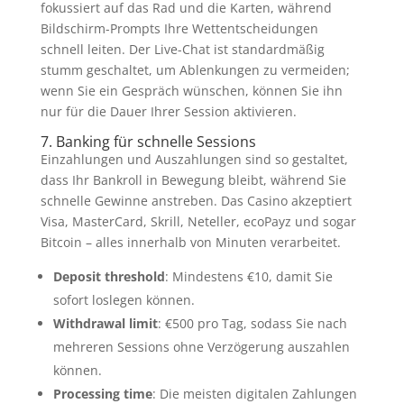
fokussiert auf das Rad und die Karten, während
Bildschirm-Prompts Ihre Wettentscheidungen
schnell leiten. Der Live-Chat ist standardmäßig
stumm geschaltet, um Ablenkungen zu vermeiden;
wenn Sie ein Gespräch wünschen, können Sie ihn
nur für die Dauer Ihrer Session aktivieren.
7. Banking für schnelle Sessions
Einzahlungen und Auszahlungen sind so gestaltet,
dass Ihr Bankroll in Bewegung bleibt, während Sie
schnelle Gewinne anstreben. Das Casino akzeptiert
Visa, MasterCard, Skrill, Neteller, ecoPayz und sogar
Bitcoin – alles innerhalb von Minuten verarbeitet.
Deposit threshold
: Mindestens €10, damit Sie
sofort loslegen können.
Withdrawal limit
: €500 pro Tag, sodass Sie nach
mehreren Sessions ohne Verzögerung auszahlen
können.
Processing time
: Die meisten digitalen Zahlungen