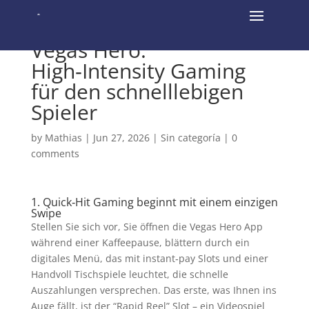
Vegas Hero:
High‑Intensity Gaming
für den schnelllebigen
Spieler
by
Mathias
|
Jun 27, 2026
|
Sin categoría
|
0
comments
1. Quick‑Hit Gaming beginnt mit einem einzigen
Swipe
Stellen Sie sich vor, Sie öffnen die Vegas Hero App
während einer Kaffeepause, blättern durch ein
digitales Menü, das mit instant‑pay Slots und einer
Handvoll Tischspiele leuchtet, die schnelle
Auszahlungen versprechen. Das erste, was Ihnen ins
Auge fällt, ist der “Rapid Reel” Slot – ein Videospiel