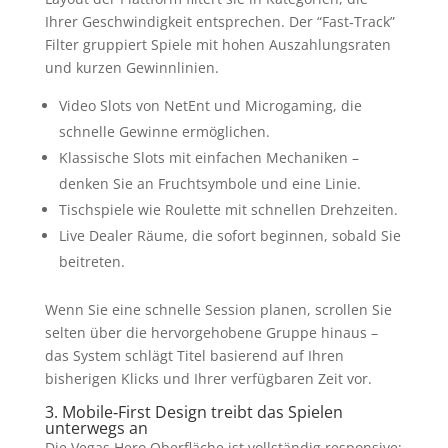
Ihrer Geschwindigkeit entsprechen. Der “Fast‑Track”
Filter gruppiert Spiele mit hohen Auszahlungsraten
und kurzen Gewinnlinien.
Video Slots von NetEnt und Microgaming, die
schnelle Gewinne ermöglichen.
Klassische Slots mit einfachen Mechaniken –
denken Sie an Fruchtsymbole und eine Linie.
Tischspiele wie Roulette mit schnellen Drehzeiten.
Live Dealer Räume, die sofort beginnen, sobald Sie
beitreten.
Wenn Sie eine schnelle Session planen, scrollen Sie
selten über die hervorgehobene Gruppe hinaus –
das System schlägt Titel basierend auf Ihren
bisherigen Klicks und Ihrer verfügbaren Zeit vor.
3. Mobile‑First Design treibt das Spielen
unterwegs an
Die Vegas Hero Oberfläche ist vollständig responsive;