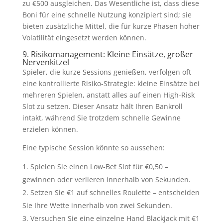
zu €500 ausgleichen. Das Wesentliche ist, dass diese
Boni für eine schnelle Nutzung konzipiert sind; sie
bieten zusätzliche Mittel, die für kurze Phasen hoher
Volatilität eingesetzt werden können.
9. Risikomanagement: Kleine Einsätze, großer
Nervenkitzel
Spieler, die kurze Sessions genießen, verfolgen oft
eine kontrollierte Risiko-Strategie: kleine Einsätze bei
mehreren Spielen, anstatt alles auf einen High‑Risk
Slot zu setzen. Dieser Ansatz hält Ihren Bankroll
intakt, während Sie trotzdem schnelle Gewinne
erzielen können.
Eine typische Session könnte so aussehen:
Spielen Sie einen Low‑Bet Slot für €0,50 –
gewinnen oder verlieren innerhalb von Sekunden.
Setzen Sie €1 auf schnelles Roulette – entscheiden
Sie Ihre Wette innerhalb von zwei Sekunden.
Versuchen Sie eine einzelne Hand Blackjack mit €1