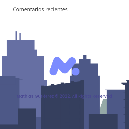
Comentarios recientes
Mathias Gutiérrez
© 2022. All Rights Reserved