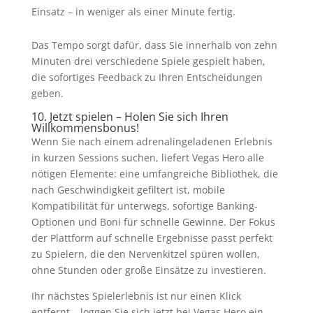
Einsatz – in weniger als einer Minute fertig.
Das Tempo sorgt dafür, dass Sie innerhalb von zehn
Minuten drei verschiedene Spiele gespielt haben,
die sofortiges Feedback zu Ihren Entscheidungen
geben.
10. Jetzt spielen – Holen Sie sich Ihren
Willkommensbonus!
Wenn Sie nach einem adrenalingeladenen Erlebnis
in kurzen Sessions suchen, liefert Vegas Hero alle
nötigen Elemente: eine umfangreiche Bibliothek, die
nach Geschwindigkeit gefiltert ist, mobile
Kompatibilität für unterwegs, sofortige Banking-
Optionen und Boni für schnelle Gewinne. Der Fokus
der Plattform auf schnelle Ergebnisse passt perfekt
zu Spielern, die den Nervenkitzel spüren wollen,
ohne Stunden oder große Einsätze zu investieren.
Ihr nächstes Spielerlebnis ist nur einen Klick
entfernt – loggen Sie sich jetzt bei Vegas Hero ein