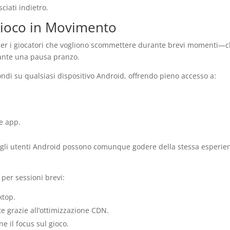
ciati indietro.
 Gioco in Movimento
 per i giocatori che vogliono scommettere durante brevi momenti—
rante una pausa pranzo.
econdi su qualsiasi dispositivo Android, offrendo pieno accesso a:
re app.
 gli utenti Android possono comunque godere della stessa esperie
 per sessioni brevi:
ktop.
e grazie all’ottimizzazione CDN.
 il focus sul gioco.