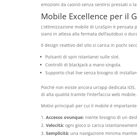
emozioni da casinò senza sentirsi pressati o las
Mobile Excellence per il
L’ottimizzazione mobile di LiraSpin è pensata
siano in attesa alla fermata dell’autobus o du
Il design reattivo del sito si carica in pochi s
Pulsanti di spin istantanei sulle slot.
Controlli di blackjack a mano singola.
Supporto chat live senza bisogno di installa
Poiché non esiste ancora un’app dedicata iOS,
di alta qualità tramite l’interfaccia web mobile.
Motivi principali per cui il mobile è importante
Accesso ovunque:
niente bisogno di un des
Velocità:
ogni gioco si carica istantaneament
Semplicità:
una navigazione minima mantiene