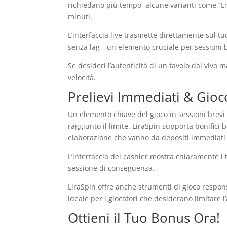
richiedano più tempo, alcune varianti come “L
minuti.
L’interfaccia live trasmette direttamente sul t
senza lag—un elemento cruciale per sessioni br
Se desideri l’autenticità di un tavolo dal viv
velocità.
Prelievi Immediati & Gio
Un elemento chiave del gioco in sessioni brevi
raggiunto il limite. LiraSpin supporta bonifici
elaborazione che vanno da depositi immediati a
L’interfaccia del cashier mostra chiaramente i 
sessione di conseguenza.
LiraSpin offre anche strumenti di gioco respo
ideale per i giocatori che desiderano limitare l
Ottieni il Tuo Bonus Ora!