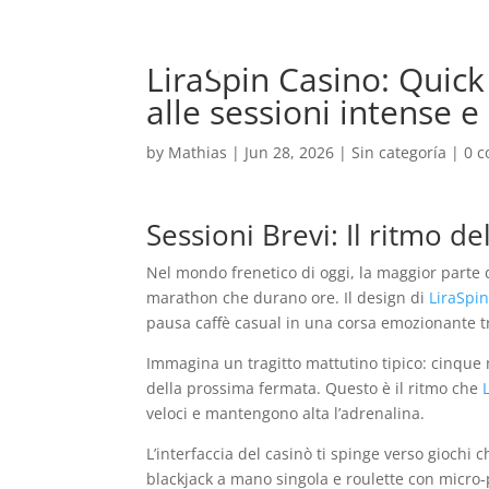
LiraSpin Casino: Quick
alle sessioni intense e
by
Mathias
|
Jun 28, 2026
|
Sin categoría
|
0 
Sessioni Brevi: Il ritmo 
Nel mondo frenetico di oggi, la maggior parte d
marathon che durano ore. Il design di
LiraSpi
pausa caffè casual in una corsa emozionante tr
Immagina un tragitto mattutino tipico: cinque m
della prossima fermata. Questo è il ritmo che
veloci e mantengono alta l’adrenalina.
L’interfaccia del casinò ti spinge verso giochi
blackjack a mano singola e roulette con micro‑p