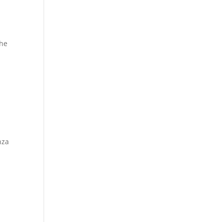
che
nza