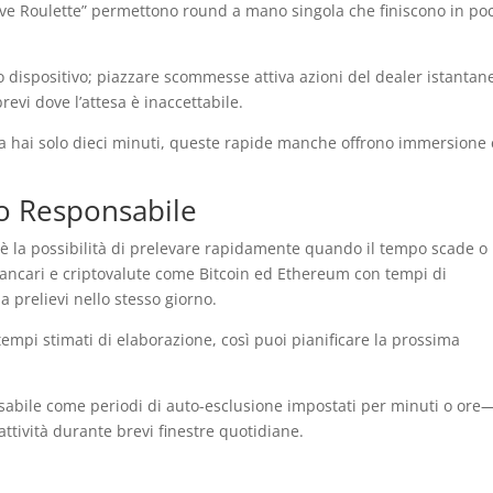
ive Roulette” permettono round a mano singola che finiscono in po
uo dispositivo; piazzare scommesse attiva azioni del dealer istantan
evi dove l’attesa è inaccettabile.
o ma hai solo dieci minuti, queste rapide manche offrono immersione 
co Responsabile
 è la possibilità di prelevare rapidamente quando il tempo scade o
 bancari e criptovalute come Bitcoin ed Ethereum con tempi di
 prelievi nello stesso giorno.
tempi stimati di elaborazione, così puoi pianificare la prossima
nsabile come periodi di auto-esclusione impostati per minuti o ore
’attività durante brevi finestre quotidiane.