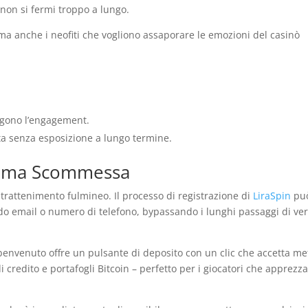
non si fermi troppo a lungo.
i ma anche i neofiti che vogliono assaporare le emozioni del casinò
ngono l’engagement.
ata senza esposizione a lungo termine.
Prima Scommessa
trattenimento fulmineo. Il processo di registrazione di
LiraSpin
pu
 email o numero di telefono, bypassando i lunghi passaggi di veri
benvenuto offre un pulsante di deposito con un clic che accetta me
 credito e portafogli Bitcoin – perfetto per i giocatori che apprezz