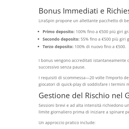
Bonus Immediati e Richies
LiraSpin propone un allettante pacchetto di ben
Primo deposito:
100% fino a €500 più giri gra
Secondo deposito:
55% fino a €500 più giri g
Terzo deposito:
100% di nuovo fino a €500.
I bonus vengono accreditati istantaneamente d
successivo senza pause.
I requisiti di scommessa—20 volte l’importo de
giocatori di quick‑play di soddisfare i termini 
Gestione del Rischio nel 
Sessioni brevi e ad alta intensità richiedono u
limite giornaliero prima di iniziare a spinare 
Un approccio pratico include: