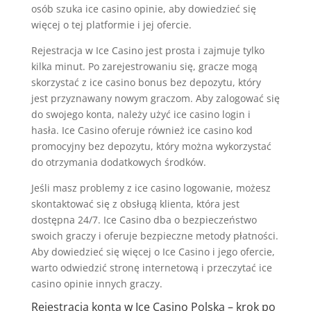
osób szuka ice casino opinie, aby dowiedzieć się
więcej o tej platformie i jej ofercie.
Rejestracja w Ice Casino jest prosta i zajmuje tylko
kilka minut. Po zarejestrowaniu się, gracze mogą
skorzystać z ice casino bonus bez depozytu, który
jest przyznawany nowym graczom. Aby zalogować się
do swojego konta, należy użyć ice casino login i
hasła. Ice Casino oferuje również ice casino kod
promocyjny bez depozytu, który można wykorzystać
do otrzymania dodatkowych środków.
Jeśli masz problemy z ice casino logowanie, możesz
skontaktować się z obsługą klienta, która jest
dostępna 24/7. Ice Casino dba o bezpieczeństwo
swoich graczy i oferuje bezpieczne metody płatności.
Aby dowiedzieć się więcej o Ice Casino i jego ofercie,
warto odwiedzić stronę internetową i przeczytać ice
casino opinie innych graczy.
Rejestracja konta w Ice Casino Polska – krok po