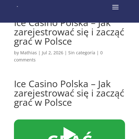
Ice Casino Polska – Jak
zarejestrować się i zacząć
grać w Polsce
by
Mathias
|
Jul 2, 2026
|
Sin categoría
|
0
comments
Ice Casino Polska – Jak
zarejestrować się i zacząć
grać w Polsce
▶️