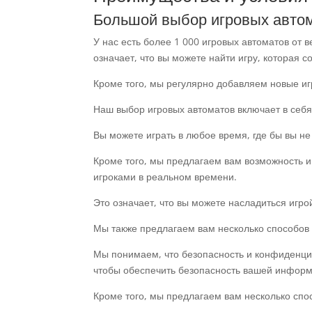
Большой выбор игровых авто
У нас есть более 1 000 игровых автоматов от 
означает, что вы можете найти игру, которая 
Кроме того, мы регулярно добавляем новые иг
Наш выбор игровых автоматов включает в себя 
Вы можете играть в любое время, где бы вы не
Кроме того, мы предлагаем вам возможность иг
игроками в реальном времени.
Это означает, что вы можете насладиться игро
Мы также предлагаем вам несколько способов оп
Мы понимаем, что безопасность и конфиденци
чтобы обеспечить безопасность вашей инфор
Кроме того, мы предлагаем вам несколько спо