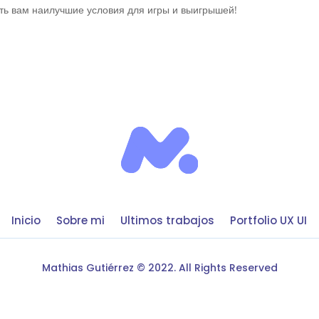
ить вам наилучшие условия для игры и выигрышей!
Inicio
Sobre mi
Ultimos trabajos
Portfolio UX UI
Mathias Gutiérrez
© 2022. All Rights Reserved