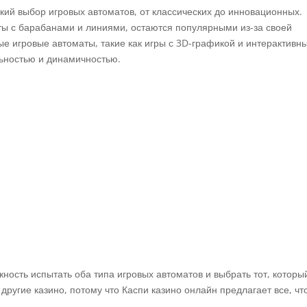
кий выбор игровых автоматов, от классических до инновационных.
оты с барабанами и линиями, остаются популярными из-за своей
ые игровые автоматы, такие как игры с 3D-графикой и интерактивн
льностью и динамичностью.
ность испытать оба типа игровых автоматов и выбрать тот, которы
другие казино, потому что Каспи казино онлайн предлагает все, чт