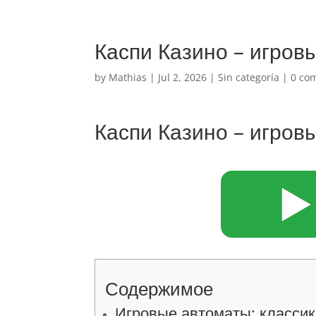
Каспи Казино – игровы
by
Mathias
|
Jul 2, 2026
|
Sin categoría
|
0 co
Каспи Казино – игровы
▶
Содержимое
Игровые автоматы: класси