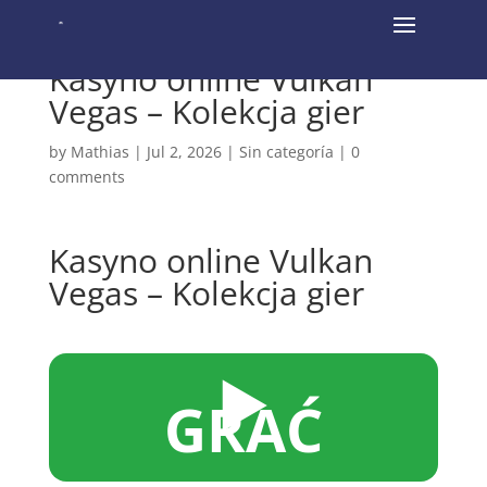
Kasyno online Vulkan
Vegas – Kolekcja gier
by
Mathias
|
Jul 2, 2026
|
Sin categoría
|
0
comments
Kasyno online Vulkan
Vegas – Kolekcja gier
▶️
GRAĆ