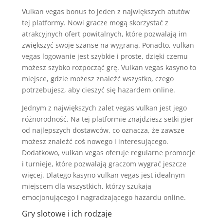
Vulkan vegas bonus to jeden z największych atutów
tej platformy. Nowi gracze mogą skorzystać z
atrakcyjnych ofert powitalnych, które pozwalają im
zwiększyć swoje szanse na wygraną. Ponadto, vulkan
vegas logowanie jest szybkie i proste, dzięki czemu
możesz szybko rozpocząć grę. Vulkan vegas kasyno to
miejsce, gdzie możesz znaleźć wszystko, czego
potrzebujesz, aby cieszyć się hazardem online.
Jednym z największych zalet vegas vulkan jest jego
różnorodność. Na tej platformie znajdziesz setki gier
od najlepszych dostawców, co oznacza, że zawsze
możesz znaleźć coś nowego i interesującego.
Dodatkowo, vulkan vegas oferuje regularne promocje
i turnieje, które pozwalają graczom wygrać jeszcze
więcej. Dlatego kasyno vulkan vegas jest idealnym
miejscem dla wszystkich, którzy szukają
emocjonującego i nagradzającego hazardu online.
Gry slotowe i ich rodzaje