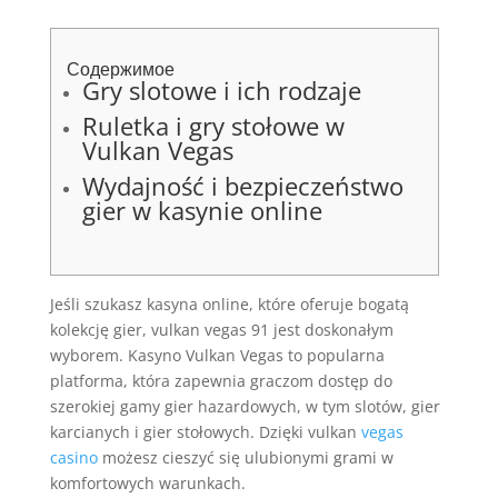
Содержимое
Gry slotowe i ich rodzaje
Ruletka i gry stołowe w
Vulkan Vegas
Wydajność i bezpieczeństwo
gier w kasynie online
Jeśli szukasz kasyna online, które oferuje bogatą
kolekcję gier, vulkan vegas 91 jest doskonałym
wyborem. Kasyno Vulkan Vegas to popularna
platforma, która zapewnia graczom dostęp do
szerokiej gamy gier hazardowych, w tym slotów, gier
karcianych i gier stołowych. Dzięki vulkan
vegas
casino
możesz cieszyć się ulubionymi grami w
komfortowych warunkach.