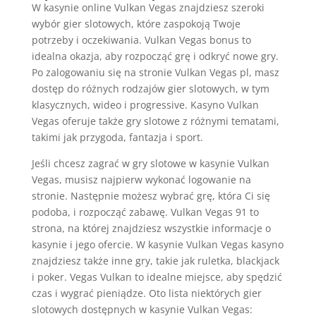
W kasynie online Vulkan Vegas znajdziesz szeroki
wybór gier slotowych, które zaspokoją Twoje
potrzeby i oczekiwania. Vulkan Vegas bonus to
idealna okazja, aby rozpocząć grę i odkryć nowe gry.
Po zalogowaniu się na stronie Vulkan Vegas pl, masz
dostęp do różnych rodzajów gier slotowych, w tym
klasycznych, wideo i progressive. Kasyno Vulkan
Vegas oferuje także gry slotowe z różnymi tematami,
takimi jak przygoda, fantazja i sport.
Jeśli chcesz zagrać w gry slotowe w kasynie Vulkan
Vegas, musisz najpierw wykonać logowanie na
stronie. Następnie możesz wybrać grę, która Ci się
podoba, i rozpocząć zabawę. Vulkan Vegas 91 to
strona, na której znajdziesz wszystkie informacje o
kasynie i jego ofercie. W kasynie Vulkan Vegas kasyno
znajdziesz także inne gry, takie jak ruletka, blackjack
i poker. Vegas Vulkan to idealne miejsce, aby spędzić
czas i wygrać pieniądze. Oto lista niektórych gier
slotowych dostępnych w kasynie Vulkan Vegas: