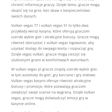
chronić informacje graczy. Dzięki temu, gracze mogą
skupić się na grze, bez obaw o bezpieczeństwo
swoich danych.
Vulkan vegas 77 i vulkan vegas 91 to tylko dwa
przykłady wersji kasyna, które oferują graczom
szeroki wybór gier i atrakcyjne bonusy. Gracze mogą
również skorzystać z vulkan vegas logowanie, aby
uzyskać dostęp do swojego konta i rozpocząć grę.
Dzięki vegas vulkan, gracze mogą cieszyć się
ulubionymi grami w komfortowych warunkach.
W vulkan vegas pl gracze znajdą szeroki wybór gier,
w tym automaty do gier, gry karciane i gry stołowe.
Vulkan vegas kasyno oferuje również atrakcyjne
bonusy i promocje, które pozwalają graczom
zwiększyć swoje szanse na wygraną. Dzięki vulkan
vegas, gracze mogą doświadczyć emocji gry w
kasynie online.