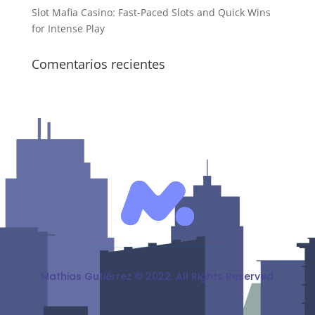
Slot Mafia Casino: Fast-Paced Slots and Quick Wins
for Intense Play
Comentarios recientes
Mathias Gutiérrez
© 2022. All Rights Reserved