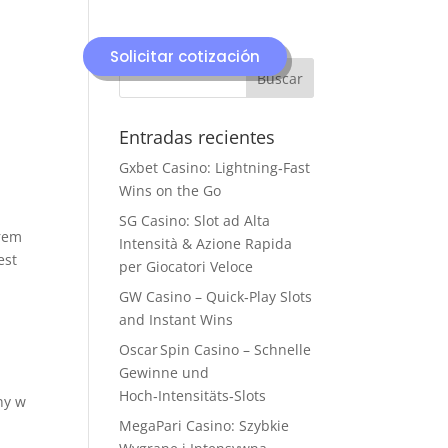
 UI
Solicitar cotización
Entradas recientes
Gxbet Casino: Lightning‑Fast
Wins on the Go
SG Casino: Slot ad Alta
trem
Intensità & Azione Rapida
est
per Giocatori Veloce
GW Casino – Quick‑Play Slots
and Instant Wins
Oscar Spin Casino – Schnelle
Gewinne und
Hoch‑Intensitäts‑Slots
ny w
MegaPari Casino: Szybkie