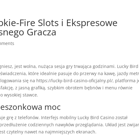
Inicio
Sobre mi
Ultimos trabajos
Portfolio UX
bkie‑Fire Slots i Ekspresowe
snego Gracza
mments
gniesz, jest wolna, nużąca sesja gry trwająca godzinami. Lucky Bird
świadczenia, które idealnie pasuje do przerwy na kawę, jazdy me
gowania się na https://lucky-bird-casino-oficjalny.pl/, platforma j
fakcję, z jasną grafiką, szybkim obrotem bębnów i menu równie
 o wysokiej stawce.
Kieszonkowa moc
je grę z telefonów. Interfejs mobilny Lucky Bird Casino został
e przedłużenie codziennych nawyków przeglądania. Układ jest zwija
jest czytelny nawet na najmniejszych ekranach.