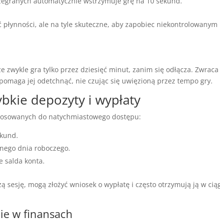
rzegranych automatycznie wstrzymuje grę na 10 sekund.
ać płynności, ale na tyle skuteczne, aby zapobiec niekontrolowanym
że zwykle gra tylko przez dziesięć minut, zanim się odłącza. Zwraca
pomaga jej odetchnąć, nie czując się uwięzioną przez tempo gry.
ybkie depozyty i wypłaty
ostosowanych do natychmiastowego dostępu:
ekund.
dnego dnia roboczego.
 salda konta.
zą sesję, mogą złożyć wniosek o wypłatę i często otrzymują ją w cią
ie w finansach