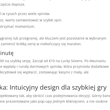
częście dopisze.
l w ryzach przez wiele spinów.
sz, warto zainwestować w szybki spin.
 utrzymać momentum.
ygranej lub przegranej, ale kluczem jest pozostanie w wybranym
y zamienić krótką serię w niekończący się maraton.
minutę
2:00 na szybką sesję. Zaczął od €10 na Lucky Sevens. Po dwunastu
bne wypłaty i rundę darmowych spinów, która przyniosła dodatkowe 
decydował się wypłacić, zostawiając kasyno z małą, ale
: Intuicyjny design dla szybkiej gry
ojektowany tak, aby skrócić czas podejmowania decyzji. Górny ban
 one prezentowane jako pop‑upy jednym kliknięciem, a nie osobne